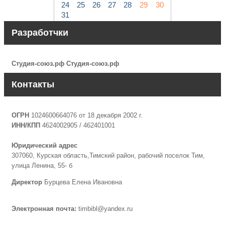
24
25
26
27
28
29
30
31
Разработчки
Студия-союз.рф
Студия-союз.рф
Контакты
ОГРН
1024600664076 от 18 декабря 2002 г.
ИНН/КПП
4624002905 / 462401001
Юридический адрес
307060, Курская область,Тимский район, рабочий поселок Тим,
улица Ленина, 55- б
Директор
Бурцева Елена Ивановна
Электронная почта:
timbibl@yandex.ru