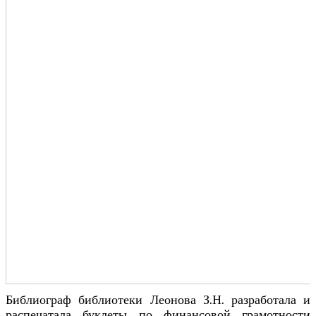
Библиограф библиотеки Леонова З.Н. разработала и
распечатала буклеты по финансовой грамотности