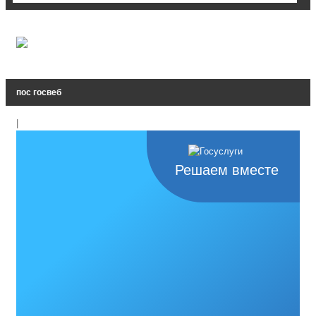
пос госвеб
|
Решаем вместе