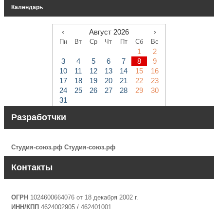
Календарь
‹
Август 2026
›
Пн
Вт
Ср
Чт
Пт
Сб
Вс
1
2
3
4
5
6
7
8
9
10
11
12
13
14
15
16
17
18
19
20
21
22
23
24
25
26
27
28
29
30
31
Разработчки
Студия-союз.рф
Студия-союз.рф
Контакты
ОГРН
1024600664076 от 18 декабря 2002 г.
ИНН/КПП
4624002905 / 462401001