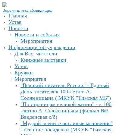
Версия для слабовидящих
Главная
Устав
Новости
Новости и события
Мероприятия
Информация об учреждении
Для Вас, читатели
Книжные выставки
Устав
Кружки
Мероприятия
"Великий писатель России" - Единый
День писателя:к 100-летию А.
Солженицына ( МКУК "Тимская МБ")
"По страницам великой жизни" - к 100
-летию А. Солженицына (филиал №3
Введенская с/б)
"Мудрой осени счастливые мгновения"
- осенние посиделки (МКУК "Тимская