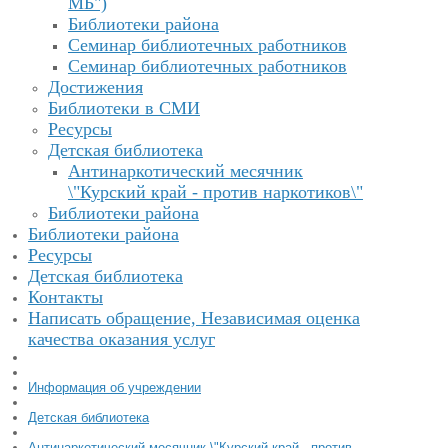
МБ")
Библиотеки района
Семинар библиотечных работников
Семинар библиотечных работников
Достижения
Библиотеки в СМИ
Ресурсы
Детская библиотека
Антинаркотический месячник
\"Курский край - против наркотиков\"
Библиотеки района
Библиотеки района
Ресурсы
Детская библиотека
Контакты
Написать обращение, Независимая оценка
качества оказания услуг
Информация об учреждении
Детская библиотека
Антинаркотический месячник \"Курский край - против